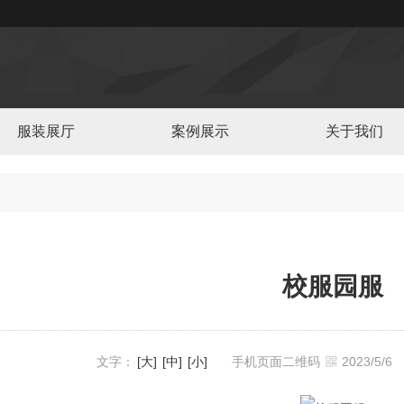
服装展厅
案例展示
关于我们
校服园服
文字：
[大]
[中]
[小]
手机页面二维码
2023/5/