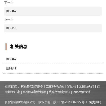
下一个
1866#-2
上一个
1865#-3
相关信息
1866#-2
1866#-3
友情链接：
PSM642UX综保
|
二维码样品瓶
|
罗纹领
|
无锡防火门
|
直
缝焊管厂家
|
阜阳pvc塑胶地板
|
线路故障定位仪
|
labom液位计
合肥禄浩服饰有限公司 版权所有
皖ICP备2023007327号-1
免责声明